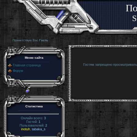
По
S
Приветствую Вас
Гость
Меню сайта
Гостям запрещено просматривать 
Главная страница
Форум
Статистика
Онлайн всего:
3
Гостей:
1
Пользователей:
2
inotuh
,
tabaka_s