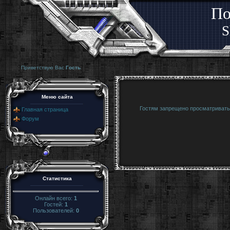
По
S
Приветствую Вас
Гость
Меню сайта
Гостям запрещено просматривать 
Главная страница
Форум
Статистика
Онлайн всего:
1
Гостей:
1
Пользователей:
0