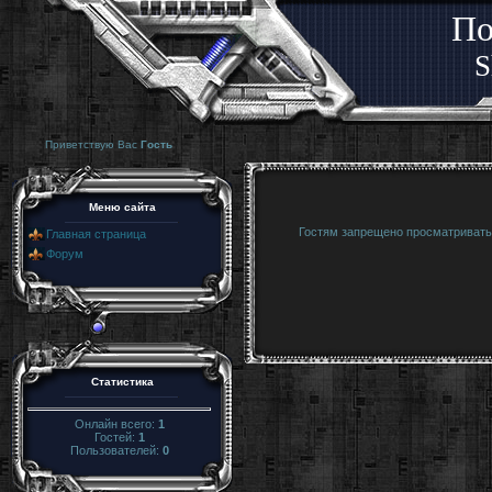
По
S
Приветствую Вас
Гость
Меню сайта
Гостям запрещено просматривать 
Главная страница
Форум
Статистика
Онлайн всего:
1
Гостей:
1
Пользователей:
0