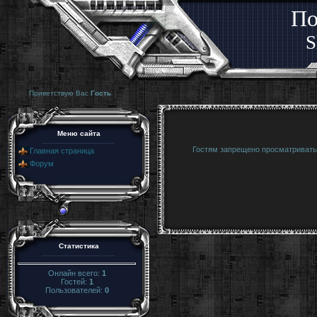
По
S
Приветствую Вас
Гость
Меню сайта
Гостям запрещено просматривать 
Главная страница
Форум
Статистика
Онлайн всего:
1
Гостей:
1
Пользователей:
0