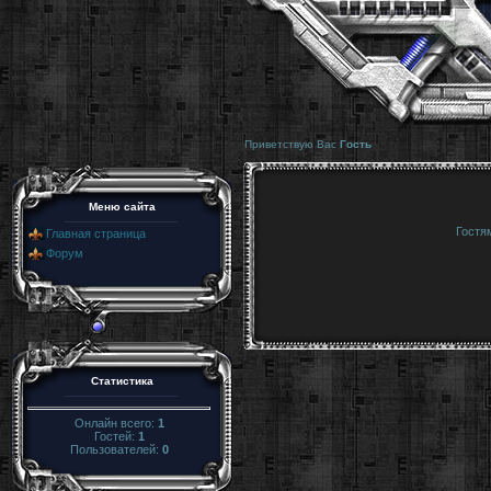
Приветствую Вас
Гость
Меню сайта
Гостя
Главная страница
Форум
Статистика
Онлайн всего:
1
Гостей:
1
Пользователей:
0