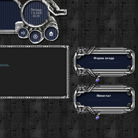
Пятница
7.8.2026
10:23
Форма входа
атель.
Мини-чат