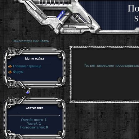
По
S
Приветствую Вас
Гость
Меню сайта
Гостям запрещено просматривать 
Главная страница
Форум
Статистика
Онлайн всего:
1
Гостей:
1
Пользователей:
0