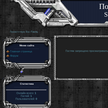
По
S
Приветствую Вас
Гость
Меню сайта
Гостям запрещено просматривать 
Главная страница
Форум
Статистика
Онлайн всего:
1
Гостей:
1
Пользователей:
0