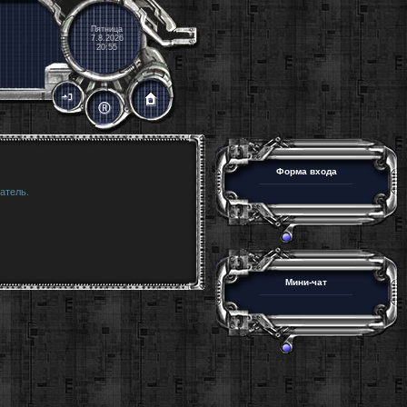
Пятница
7.8.2026
20:55
Форма входа
атель.
Мини-чат