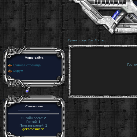
Приветствую Вас
Гость
Меню сайта
Гостя
Главная страница
Форум
Статистика
Онлайн всего:
2
Гостей:
1
Пользователей:
1
gekamesmeria