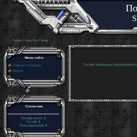
По
S
Приветствую Вас
Гость
Меню сайта
Гостям запрещено просматривать 
Главная страница
Форум
Статистика
Онлайн всего:
1
Гостей:
1
Пользователей:
0