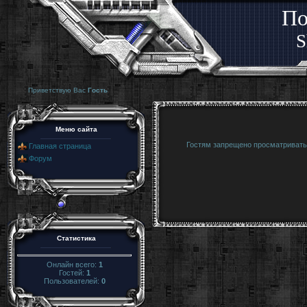
По
S
Приветствую Вас
Гость
Меню сайта
Гостям запрещено просматривать 
Главная страница
Форум
Статистика
Онлайн всего:
1
Гостей:
1
Пользователей:
0