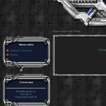
Приветствую Вас
Гость
Меню сайта
Гостя
Главная страница
Форум
Статистика
Онлайн всего:
1
Гостей:
1
Пользователей:
0