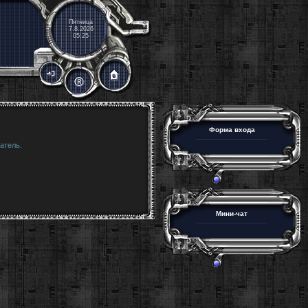
Пятница
7.8.2026
05:25
Форма входа
атель.
Мини-чат