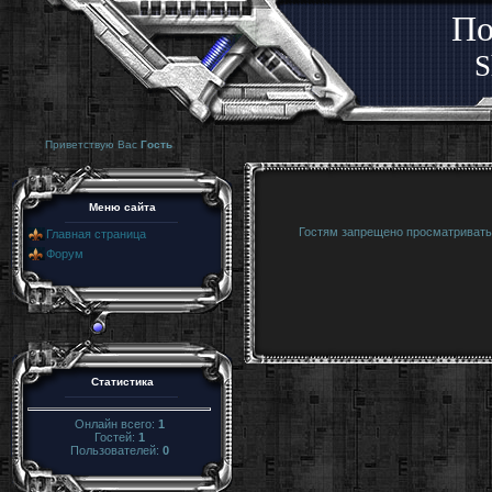
По
S
Приветствую Вас
Гость
Меню сайта
Гостям запрещено просматривать 
Главная страница
Форум
Статистика
Онлайн всего:
1
Гостей:
1
Пользователей:
0