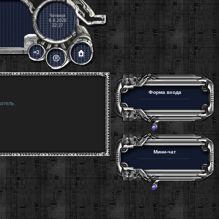
Четверг
6.8.2026
22:27
Форма входа
атель.
Мини-чат