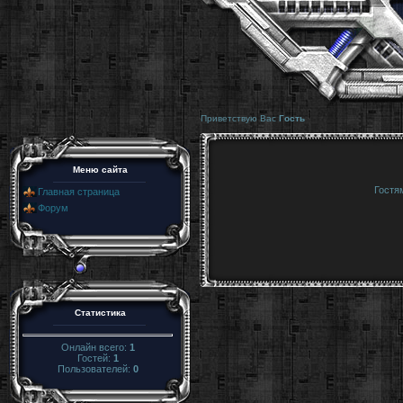
Приветствую Вас
Гость
Меню сайта
Гостя
Главная страница
Форум
Статистика
Онлайн всего:
1
Гостей:
1
Пользователей:
0