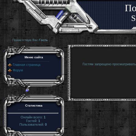
По
S
Приветствую Вас
Гость
Меню сайта
Гостям запрещено просматривать 
Главная страница
Форум
Статистика
Онлайн всего:
1
Гостей:
1
Пользователей:
0