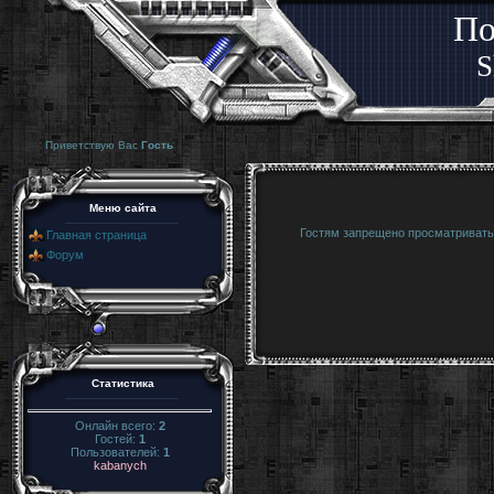
По
S
Приветствую Вас
Гость
Меню сайта
Гостям запрещено просматривать 
Главная страница
Форум
Статистика
Онлайн всего:
2
Гостей:
1
Пользователей:
1
kabanych