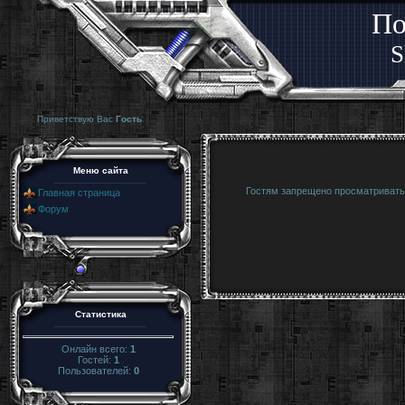
По
S
Приветствую Вас
Гость
Меню сайта
Гостям запрещено просматривать 
Главная страница
Форум
Статистика
Онлайн всего:
1
Гостей:
1
Пользователей:
0