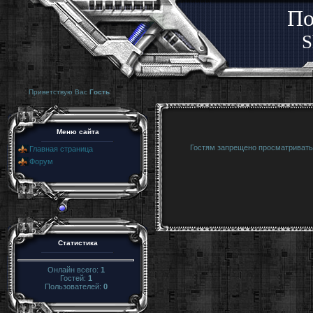
По
S
Приветствую Вас
Гость
Меню сайта
Гостям запрещено просматривать 
Главная страница
Форум
Статистика
Онлайн всего:
1
Гостей:
1
Пользователей:
0