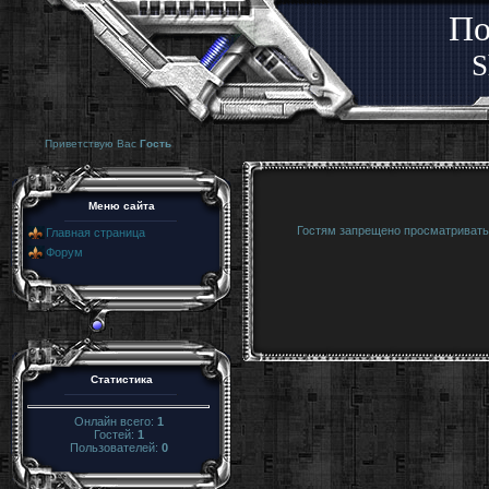
По
S
Приветствую Вас
Гость
Меню сайта
Гостям запрещено просматривать 
Главная страница
Форум
Статистика
Онлайн всего:
1
Гостей:
1
Пользователей:
0