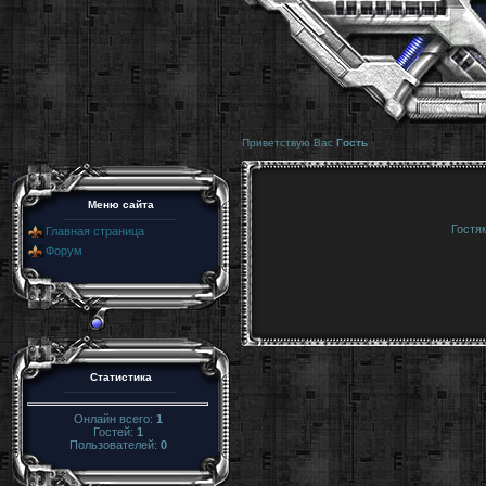
Приветствую Вас
Гость
Меню сайта
Гостя
Главная страница
Форум
Статистика
Онлайн всего:
1
Гостей:
1
Пользователей:
0