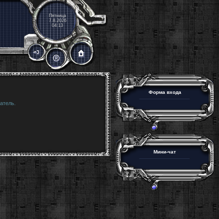
Пятница
7.8.2026
04:13
Форма входа
атель.
Мини-чат